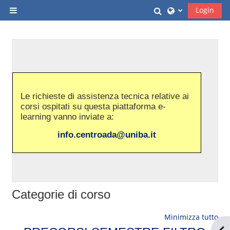
Vai al contenuto principale
Attiva/disattiva i
Login
Pannello laterale
Le richieste di assistenza tecnica
relative ai
corsi ospitati su questa piattaforma e-
learning
vanno inviate a:
info.centroada@uniba.it
Categorie di corso
Minimizza tutto
Apr